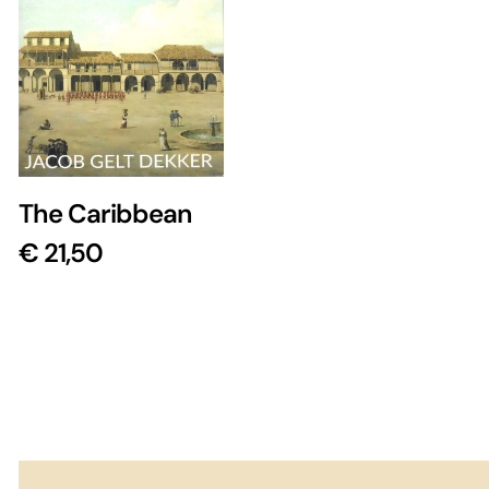
The Caribbean
€
21,50