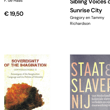
Sibling Voices 
F. de Haas
Sunrise City
€
19,50
Gregory en Tammy
Richardson