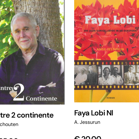
Faya Lobi Nl
tre 2 continente
A. Jessurun
Schouten
€
20,00