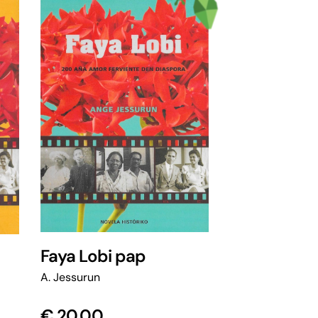
Faya Lobi pap
A. Jessurun
€
20,00