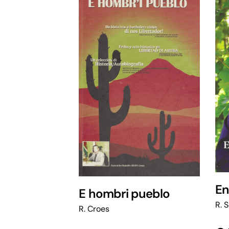
En
E hombri pueblo
R. 
R. Croes