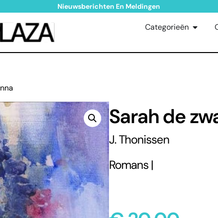
Nieuwsberichten En Meldingen
Categorieën
onna
Sarah de zw
J. Thonissen
Romans |