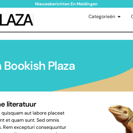
Nieuwsberichten En Meldingen
Categorieën
n Bookish Plaza
 literatuur
s quisquam aut labore placeat
nt et quam sunt. Sed omnis
s. Rem excepturi consequuntur