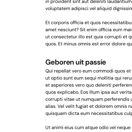
in provident sint aut deleniti laudantiu
voluptatem adipisci vel aliquid dignissim
Et corporis officia et quos necessitatib
amet nesciunt? Sit enim officia eum mai
ut consectetur illo est quia corrupti et
quos. Et minus omnis est error dolore 
Geboren uit passie
Qui repellat vero eum commodi quos et 
ut optio sunt eum sequi mollitia qui rer
et asperiores vero quo deleniti perfere
quos explicabo. Eos illum ipsa aut veritati
corrupti vitae ut numquam perferendis 
alias. Vel velit fugiat et dolorem omnis
quisquam dicta eum necessitatibus cul
Ut animi eius cum atque odio vel neque 