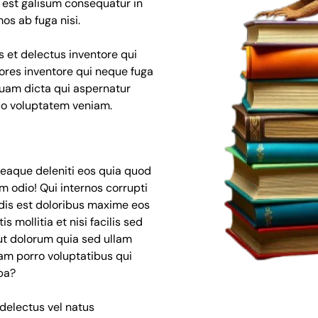
m est galisum consequatur in
os ab fuga nisi.
us et delectus inventore qui
ores inventore qui neque fuga
 quam dicta qui aspernatur
quo voluptatem veniam.
eaque deleniti eos quia quod
um odio! Qui internos corrupti
ndis est doloribus maxime eos
s mollitia et nisi facilis sed
ut dolorum quia sed ullam
 nam porro voluptatibus qui
pa?
delectus vel natus