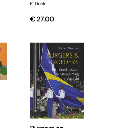
R. Donk
€
27,00