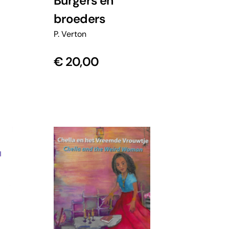
Burgers en
broeders
P. Verton
€
20,00