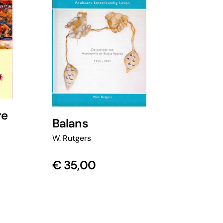
re
Balans
W. Rutgers
€
35,00