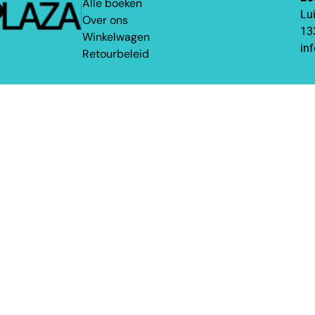
Alle boeken
Lu
Over ons
13
Winkelwagen
in
Retourbeleid