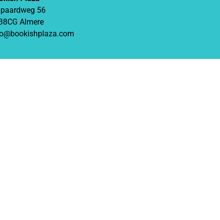
ipaardweg 56
38CG Almere
fo@bookishplaza.com