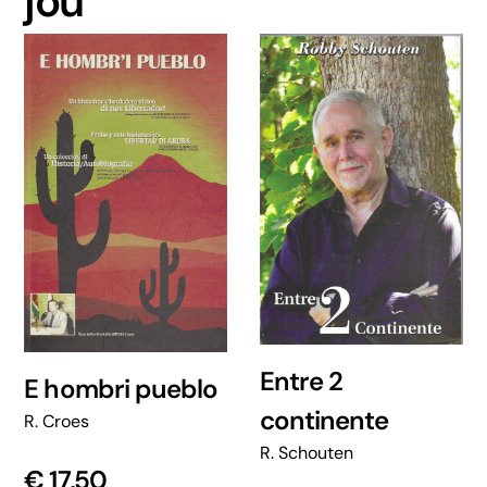
jou
Entre 2
E hombri pueblo
continente
R. Croes
R. Schouten
€
17,50